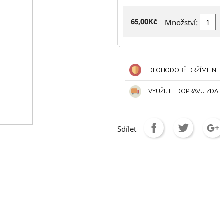
65,00Kč
Množství:
DLOHODOBĚ DRŽÍME NEJ
VYUŽIJTE DOPRAVU ZDA
Sdílet