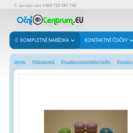
+420 725 591 742
Zavolejte nám:
KOMPLETNÍ NABÍDKA
KONTAKTNÍ ČOČKY

Domů
Příslušenství
Pouzdra na kontaktní čočky
Pouzdro 