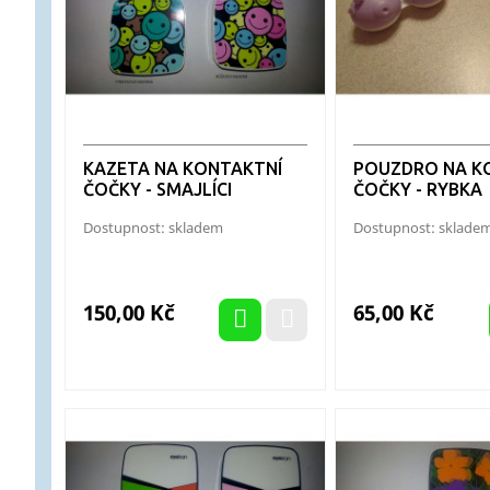
KAZETA NA KONTAKTNÍ
POUZDRO NA K
ČOČKY - SMAJLÍCI
ČOČKY - RYBKA
Dostupnost: skladem
Dostupnost: sklade
Cena
Cena
150,00 Kč
65,00 Kč