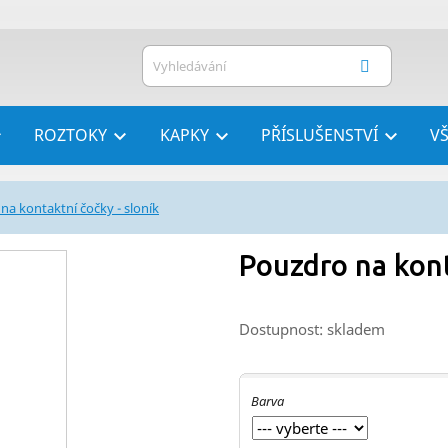
ROZTOKY
KAPKY
PŘÍSLUŠENSTVÍ
V




na kontaktní čočky - sloník
Pouzdro na kont
Dostupnost: skladem
Barva