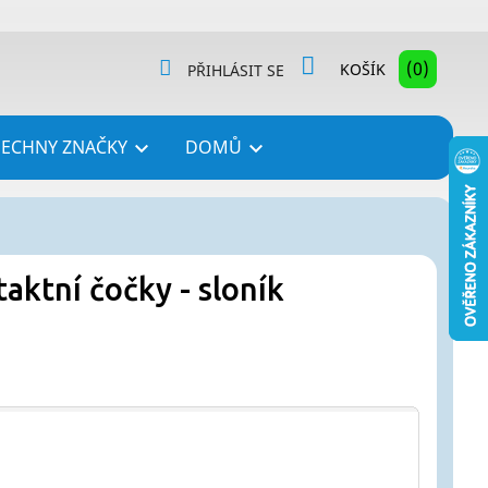
(0)
KOŠÍK
PŘIHLÁSIT SE
ŠECHNY ZNAČKY
DOMŮ


aktní čočky - sloník