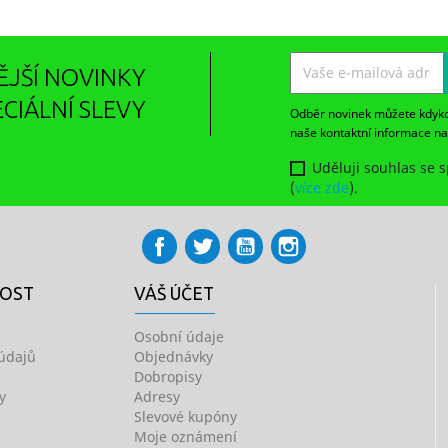
ĚJŠÍ NOVINKY
ECIÁLNÍ SLEVY
Odběr novinek můžete kdykoli
naše kontaktní informace n
Uděluji souhlas se 
(
více zde
).
Facebook
Twitter
YouTube
Instagram
NOST
VÁŠ ÚČET
Osobní údaje
údajů
Objednávky
Dobropisy
y
Adresy
Slevové kupóny
Moje oznámení