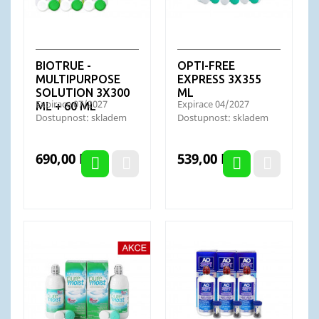
BIOTRUE -
OPTI-FREE
MULTIPURPOSE
EXPRESS 3X355
SOLUTION 3X300
ML
Expirace 07/2027
Expirace 04/2027
ML + 60 ML
Dostupnost: skladem
Dostupnost: skladem
Cena
Cena
690,00 Kč
539,00 Kč