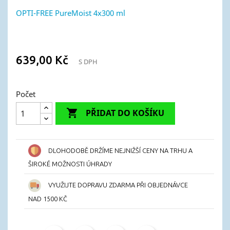
OPTI-FREE PureMoist 4x300 ml
639,00 Kč
S DPH
Počet

PŘIDAT DO KOŠÍKU
DLOHODOBĚ DRŽÍME NEJNIŽŠÍ CENY NA TRHU A
ŠIROKÉ MOŽNOSTI ÚHRADY
VYUŽIJTE DOPRAVU ZDARMA PŘI OBJEDNÁVCE
NAD 1500 KČ