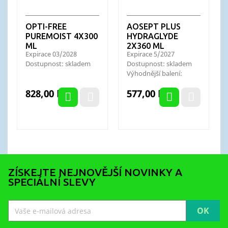
OPTI-FREE
AOSEPT PLUS
PUREMOIST 4X300
HYDRAGLYDE
ML
2X360 ML
Expirace 03/2028
Expirace 5/2027
Dostupnost: skladem
Dostupnost: skladem
Výhodnější balení:
Aosept Plus HydraGlyde
Cena
Cena
828,00 Kč
577,00 Kč
3x360...
ZÍSKEJTE NEJNOVĚJŠÍ NOVINKY A
SPECIÁLNÍ SLEVY