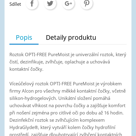
Sdílet
Popis
Detaily produktu
Roztok OPTI-FREE PureMoist je univerzální roztok, který
čistí, dezinfikuje, zvlhčuje, oplachuje a uchovává
kontaktní čočky.
Víceúčelový roztok OPTI-FREE PureMoist je výrobkem
firmy Alcon pro všechny měkké kontaktní čočky, včetně
silikon-hydrogelových. Unikátní složení pomáhá
uchovávat vlhkost na povrchu čočky a zajišťuje komfort
při nošení zejména pro citlivé oči po dobu až 16 hodin.
Dezinfekční roztok se zvlhčujícím komplexem
HydraGlyde®, který vytváří kolem čočky hydrofilní
prostředí, zajišťuje dlouhotrvající zvlhčení kontaktních