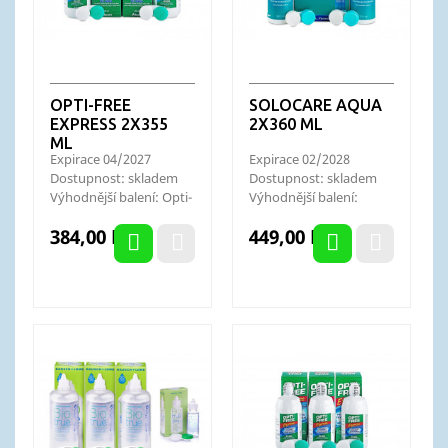
OPTI-FREE
SOLOCARE AQUA
EXPRESS 2X355
2X360 ML
ML
Expirace 04/2027
Expirace 02/2028
Dostupnost: skladem
Dostupnost: skladem
Výhodnější balení: Opti-
Výhodnější balení:
Free Express 3x355 ml
Solocare Aqua 3x360 ml
Cena
Cena
384,00 Kč
449,00 Kč