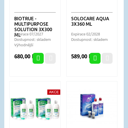
BIOTRUE -
SOLOCARE AQUA
MULTIPURPOSE
3X360 ML
SOLUTION 3X300
Expirace 07/2027
Expirace 02/2028
ML
Dostupnost: skladem
Dostupnost: skladem
Výhodnější
balení:Biotrue -
Cena
Cena
680,00 Kč
589,00 Kč
multipurpose...