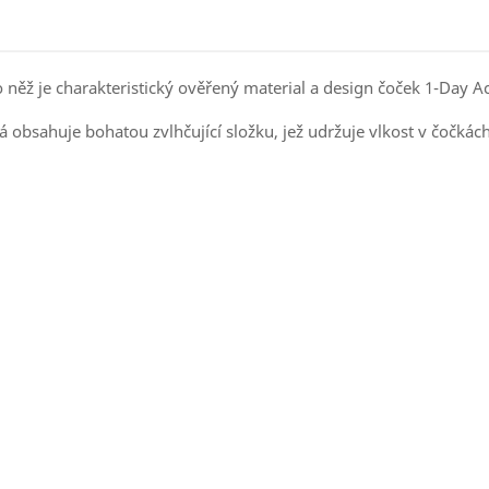
o něž je charakteristický ověřený material a design čoček 1-Da
obsahuje bohatou zvlhčující složku, jež udržuje vlkost v čočkách