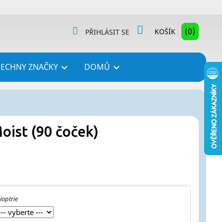
(0)
KOŠÍK
PŘIHLÁSIT SE
ŠECHNY ZNAČKY
DOMŮ


oist (90 čoček)
ioptrie