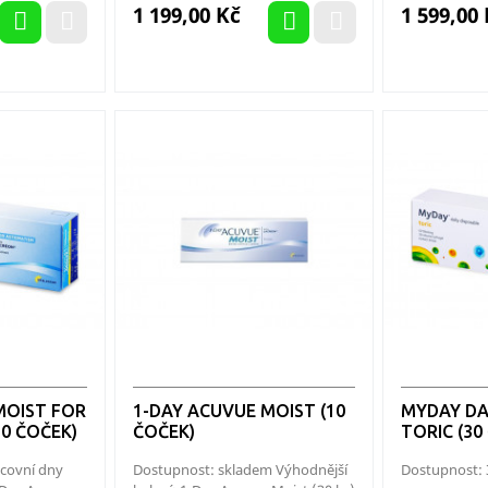
Cena
Cena
1 199,00 Kč
1 599,00
MOIST FOR
1-DAY ACUVUE MOIST (10
MYDAY DA
0 ČOČEK)
ČOČEK)
TORIC (30
acovní dny
Dostupnost: skladem Výhodnější
Dostupnost: 