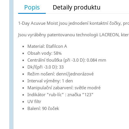
Popis
Detaily produktu
1-Day Acuvue Moist jsou jednodení kontaktní čočky, pr
Jsou vyráběny patentovanou technologii LACREON, která 
Material: Etafilcon A
Obsah vody: 58%
Centrální tloušťka (při -3.0 D): 0.084 mm
Dk/l(při -3.0 D): 33
Režim nošení: denní/jednorázové
Interval výměny: 1 den
Manipulační zabarvení: světle modré
Indikátor "rub-líc" : značka "123"
UV filtr
Balení: 90 čoček