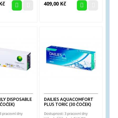
Cena
 Kč
409,00 Kč
ILY DISPOSABLE
DAILIES AQUACOMFORT
 ČOČEK)
PLUS TORIC (30 ČOČEK)
3 pracovní dny
Dostupnost: 3 pracovní dny