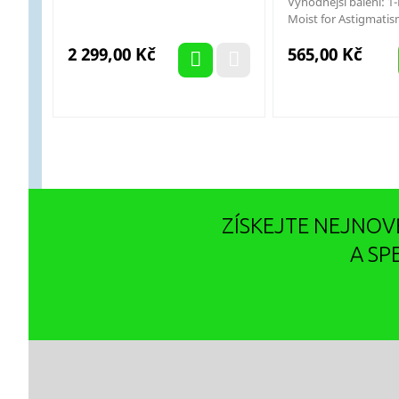
Výhodnější balení: 1
Moist for Astigmatism
Cena
Cena
2 299,00 Kč
565,00 Kč
ZÍSKEJTE NEJNOV
A SP