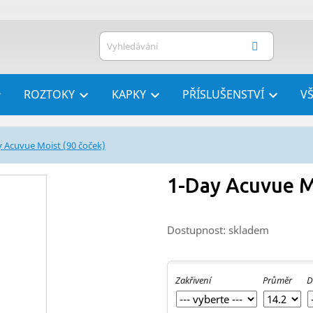
ROZTOKY
KAPKY
PŘÍSLUŠENSTVÍ
V




y Acuvue Moist (90 čoček)
1-Day Acuvue M
Dostupnost: skladem
Zakřivení
Průměr
D