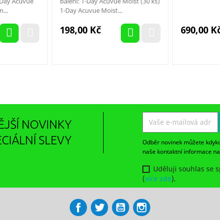
-Day Acuvue
balení: 1-Day Acuvue Moist (30 ks)
...
1-Day Acuvue Moist...
Cena
Cena
198,00 Kč
690,00 K
ĚJŠÍ NOVINKY
ECIÁLNÍ SLEVY
Odběr novinek můžete kdykoli
naše kontaktní informace n
Uděluji souhlas se 
(
více zde
).
Facebook
Twitter
YouTube
Instagram