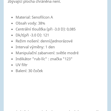
zbývající plocha chráněna není.
Material: Senofilcon A
Obsah vody: 38%
Centrální tloušťka (při -3.0 D): 0,085
Dk/t(při -3.0 D): 121
Režim nošení: denní/jednorázové
Interval výměny: 1 den
Manipulační zabarvení: světle modré
Indikátor "rub-líc" : značka "123"
UV filtr
Balení: 30 čoček