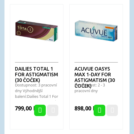
DAILIES TOTAL 1
ACUVUE OASYS
FOR ASTIGMATISM
MAX 1-DAY FOR
(30 ČOČEK)
ASTIGMATISM (30
Dostupnost: 3 pracovní
Dostupnost: 2 - 3
ČOČEK)
dny Výhodnější
pracovní dny
balení:Dailies Total 1 For
Astigmatism (90 čoček)
Cena
Cena
799,00 Kč
898,00 Kč