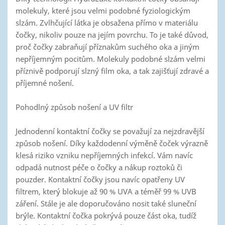
molekuly, které jsou velmi podobné fyziologickým
slzám. Zvlhčující látka je obsažena přímo v materiálu
čočky, nikoliv pouze na jejím povrchu. To je také důvod,
proč čočky zabraňují příznakům suchého oka a jiným
nepříjemným pocitům. Molekuly podobné slzám velmi
příznivě podporují slzný film oka, a tak zajišťují zdravé a
příjemné nošení.
Pohodlný způsob nošení a UV filtr
Jednodenní kontaktní čočky se považují za nejzdravější
způsob nošení. Díky každodenní výměně čoček výrazně
klesá riziko vzniku nepříjemných infekcí. Vám navíc
odpadá nutnost péče o čočky a nákup roztoků či
pouzder. Kontaktní čočky jsou navíc opatřeny UV
filtrem, který blokuje až 90 % UVA a téměř 99 % UVB
záření. Stále je ale doporučováno nosit také sluneční
brýle. Kontaktní čočka pokrývá pouze část oka, tudíž