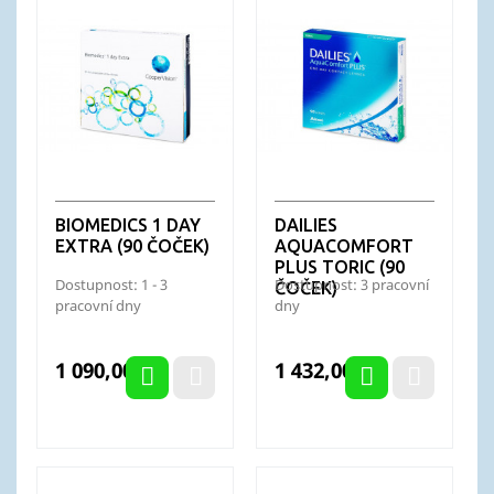
BIOMEDICS 1 DAY
DAILIES
EXTRA (90 ČOČEK)
AQUACOMFORT
PLUS TORIC (90
Dostupnost: 1 - 3
Dostupnost: 3 pracovní
ČOČEK)
pracovní dny
dny
Cena
Cena
1 090,00 Kč
1 432,00 Kč