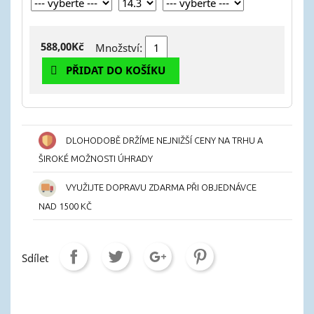
588,00Kč
Množství:
PŘIDAT DO KOŠÍKU
DLOHODOBĚ DRŽÍME NEJNIŽŠÍ CENY NA TRHU A
ŠIROKÉ MOŽNOSTI ÚHRADY
VYUŽIJTE DOPRAVU ZDARMA PŘI OBJEDNÁVCE
NAD 1500 KČ
Sdílet