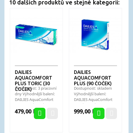
10 dalších produktů ve stejné kategorii:
DAILIES
DAILIES
AQUACOMFORT
AQUACOMFORT
PLUS TORIC (30
PLUS (90 ČOČEK)
Dostupnost: 3 pracovní
Dostupnost: skladem
ČOČEK)
dny Výhodnější balení:
Výhodnější balení:
DAILIES AquaComfort
DAILIES AquaComfort
Plus Toric (90 ks)
Plus (180 ks)
Cena
Cena
479,00 Kč
999,00 Kč