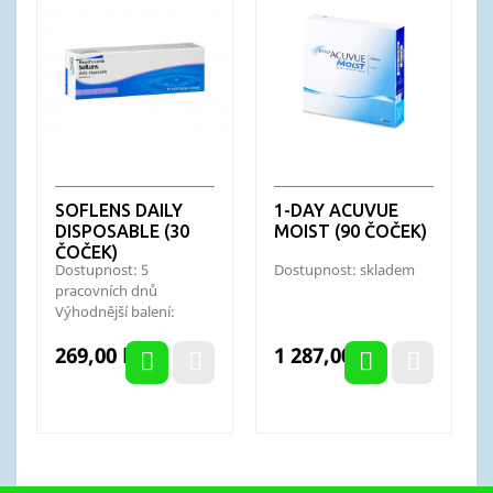
SOFLENS DAILY
1-DAY ACUVUE
DISPOSABLE (30
MOIST (90 ČOČEK)
ČOČEK)
Dostupnost: 5
Dostupnost: skladem
pracovních dnů
Výhodnější balení:
Soflens Daily Disposable
Cena
Cena
269,00 Kč
1 287,00 Kč
(90 ks)