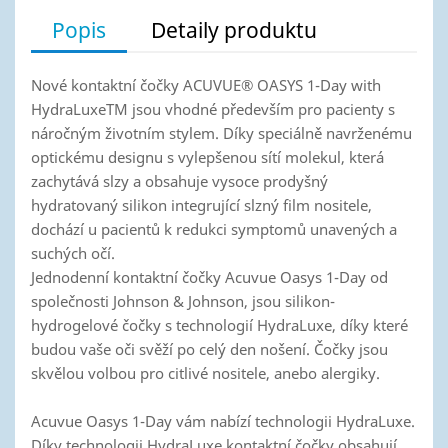
Popis
Detaily produktu
Nové kontaktní čočky ACUVUE® OASYS 1-Day​ with
HydraLuxeTM jsou vhodné především pro pacienty s
náročným životním stylem. Díky speciálně navrženému
optickému designu s vylepšenou sítí molekul, která
zachytává slzy a obsahuje vysoce prodyšný
hydratovaný silikon integrující slzný film nositele,
dochází u pacientů k redukci symptomů unavených a
suchých očí.​
Jednodenní kontaktní čočky Acuvue Oasys 1-Day od
společnosti Johnson & Johnson, jsou silikon-
hydrogelové čočky s technologií HydraLuxe, díky které
budou vaše oči svěží po celý den nošení. Čočky jsou
skvělou volbou pro citlivé nositele, anebo alergiky.
Acuvue Oasys 1-Day vám nabízí technologii HydraLuxe.
Díky technologii HydraLuxe kontaktní čočky obsahují