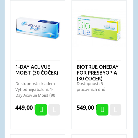
1-DAY ACUVUE
BIOTRUE ONEDAY
MOIST (30 ČOČEK)
FOR PRESBYOPIA
(30 ČOČEK)
Dostupnost: skladem
Dostupnost: 5
Výhodnější balení: 1-
pracovních dnů
Day Acuvue Moist (90
ks)
Cena
Cena
449,00 Kč
549,00 Kč