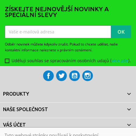
ZÍSKEJTE NEJNOVĚJŠÍ NOVINKY A
SPECIÁLNÍ SLEVY
Odběr novinek můžete kdykoliv zrušit. Pokud to chcete udělat, naše
kontaktní informace naleznete v právním oznámení.
Uděluji souhlas se spracováním osobních udajů (
více zde
).
Facebook
Twitter
YouTube
Instagram

PRODUKTY

NAŠE SPOLEČNOST

VÁŠ ÚČET
Tyto webové stránky používají k poskytování