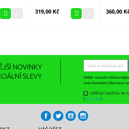
Cena
Cena
319,00 Kč
360,00 K
ĚJŠÍ NOVINKY
ECIÁLNÍ SLEVY
Odběr novinek můžete kdykoli
naše kontaktní informace n
Uděluji souhlas se 
(
více zde
).
Facebook
Twitter
YouTube
Instagram