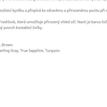
žství kyslíku a přispívá ke zdravému a přirozenému pocitu při no
 Freshlook, která umožňuje přirozený vhled očí. Navíc je barva č
ný povrch kontaktní čočky.
y, Brown
erling Gray, True Sapphire, Turquois