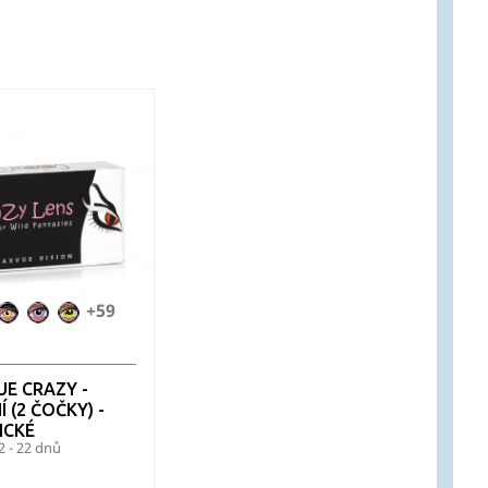
+59
aconda
Avatar
Barbie
Bat
n
Pink
Crusader
-
Batman
E CRAZY -
Í (2 ČOČKY) -
ICKÉ
2 - 22 dnů