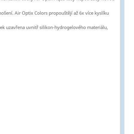
šení. Air Optix Colors propouštějí až 6x více kyslíku
oček uzavřena uvnitř silikon-hydrogelového materiálu,