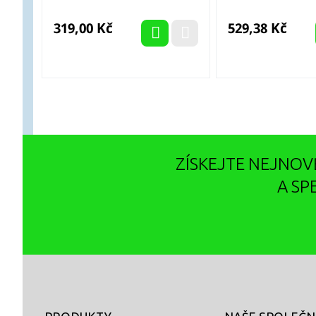
Cena
Cena
319,00 Kč
529,38 Kč
ZÍSKEJTE NEJNOV
A SP