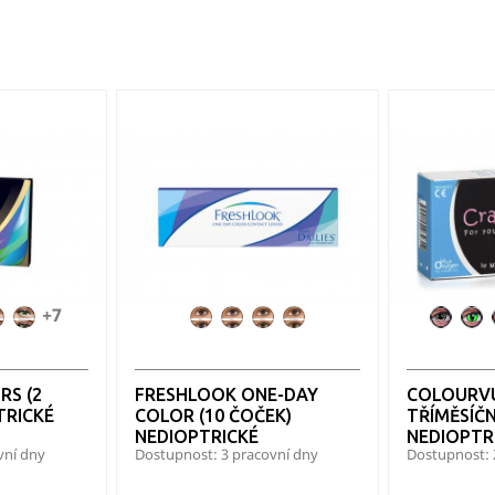
+7
AO
AO
FL
FL
FL
FL
Alien
An
rs
Colors
Colors
OneDay
OneDay
OneDay
OneDay
Natio
iant
Brown
Gemstone
Blue
Grey
Green
Pure
Green
Hazel
RS (2
FRESHLOOK ONE-DAY
COLOURVU
TRICKÉ
COLOR (10 ČOČEK)
TŘÍMĚSÍČN
NEDIOPTRICKÉ
NEDIOPTR
vní dny
Dostupnost: 3 pracovní dny
Dostupnost: 