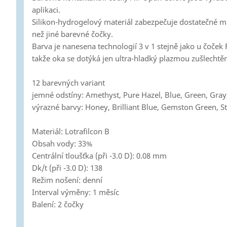
aplikaci.
Silikon-hydrogelový materiál zabezpečuje dostatečné mno
než jiné barevné čočky.
Barva je nanesena technologií 3 v 1 stejně jako u čoček
takže oka se dotýká jen ultra-hladký plazmou zušlechtě
12 barevných variant
jemné odstíny: Amethyst, Pure Hazel, Blue, Green, Gra
výrazné barvy: Honey, Brilliant Blue, Gemston Green, St
Materiál: Lotrafilcon B
Obsah vody: 33%
Centrální tloušťka (při -3.0 D): 0.08 mm
Dk/t (při -3.0 D): 138
Režim nošení: denní
Interval výměny: 1 měsíc
Balení: 2 čočky