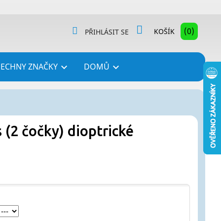
(0)
KOŠÍK
PŘIHLÁSIT SE
ŠECHNY ZNAČKY
DOMŮ


 (2 čočky) dioptrické