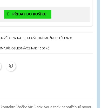
PŘIDAT DO KOŠÍKU
NIŽŠÍ CENY NA TRHU A ŠIROKÉ MOŽNOSTI ÚHRADY
RMA PŘI OBJEDNÁVCE NAD 1500 KČ
í kontaktní čočky Air Optix Aqua tedy nepotřebují novou