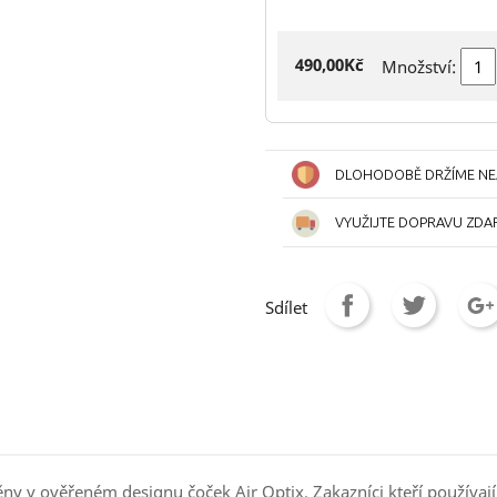
490,00Kč
Množství:
DLOHODOBĚ DRŽÍME NEJ
VYUŽIJTE DOPRAVU ZDA
Sdílet
ěny v ověřeném designu čoček Air Optix. Zakazníci kteří používaj