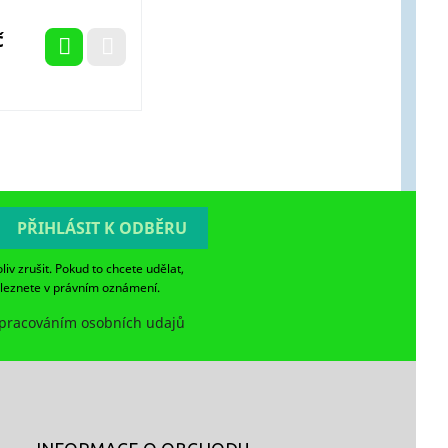
č
v zrušit. Pokud to chcete udělat,
aleznete v právním oznámení.
spracováním osobních udajů