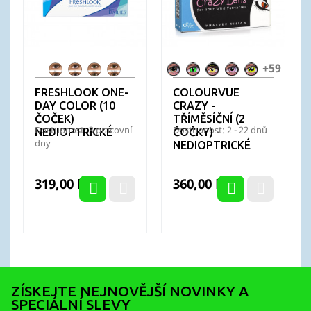
+59
FL
FL
FL
FL
Alien
Anaconda
Avatar
Barbie
Bat
OneDay
OneDay
OneDay
OneDay
Nation
Pink
Crusader
FRESHLOOK ONE-
COLOURVUE
Blue
Grey
Green
Pure
-
DAY COLOR (10
CRAZY -
Hazel
Batman
ČOČEK)
TŘÍMĚSÍČNÍ (2
Dostupnost: 3 pracovní
Dostupnost: 2 - 22 dnů
NEDIOPTRICKÉ
ČOČKY) -
dny
NEDIOPTRICKÉ
Cena
Cena
319,00 Kč
360,00 Kč
ZÍSKEJTE NEJNOVĚJŠÍ NOVINKY A
SPECIÁLNÍ SLEVY