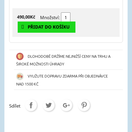
490,00Kč
Množství:
PŘIDAT DO KOŠÍKU
DLOHODOBĚ DRŽÍME NEJNIŽŠÍ CENY NA TRHU A
ŠIROKÉ MOŽNOSTI ÚHRADY
VYUŽIJTE DOPRAVU ZDARMA PŘI OBJEDNÁVCE
NAD 1500 KČ
Sdílet