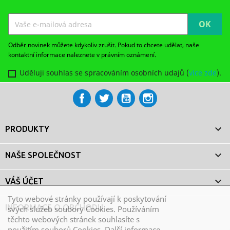
Odběr novinek můžete kdykoliv zrušit. Pokud to chcete udělat, naše
kontaktní informace naleznete v právním oznámení.
Uděluji souhlas se spracováním osobních udajů (
více zde
).
Facebook
Twitter
YouTube
Instagram

PRODUKTY

NAŠE SPOLEČNOST

VÁŠ ÚČET
Tyto webové stránky používají k poskytování
INFORMACE O OBCHODU
svých služeb soubory Cookies. Používáním
těchto webových stránek souhlasíte s
použitím souborů Cookies.
Další informace