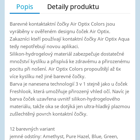
Popis
Detaily produktu
Barevné kontaktaktní čočky Air Optix Colors jsou
vyráběny v ověřeném designu čoček Air Optix.
Zakazníci kteří používají kontaktní čočky Air Optix Aqua
tedy nepotřebují novou aplikaci.
Silikon-hydrogelový materiál zabezpečuje dostatečné
množství kyslíku a přispívá ke zdravému a přirozenému
pocitu při nošení. Air Optix Colors propouštějí až 6x
více kyslíku než jiné barevné čočky.
Barva je nanesena technologií 3 v 1 stejně jako u čoček
Freshlook, která umožňuje přirozený vhled očí. Navíc je
barva čoček uzavřena uvnitř silikon-hydrogelového
materiálu, takže oka se dotýká jen ultra-hladký plazmou
zušlechtěný povrch kontaktní čočky.
12 barevných variant
jemné odstíny: Amethyst, Pure Hazel, Blue, Green,