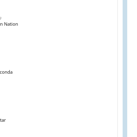
)
en Nation
conda
tar