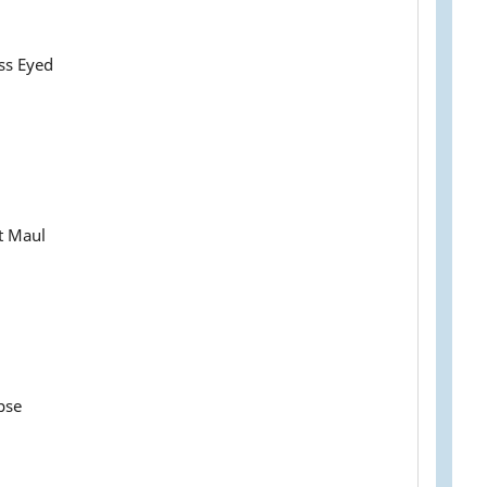
ss Eyed
t Maul
pse