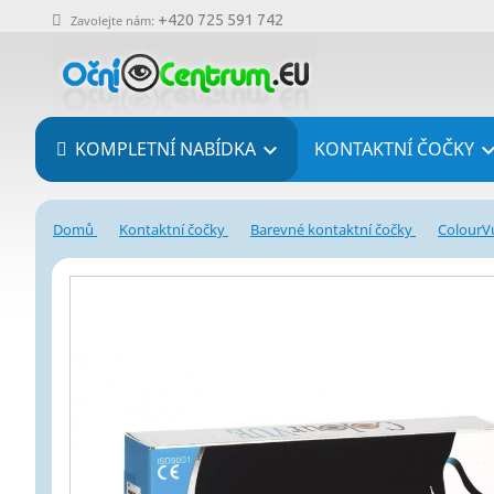
+420 725 591 742
Zavolejte nám:
KOMPLETNÍ NABÍDKA
KONTAKTNÍ ČOČKY

Domů
Kontaktní čočky
Barevné kontaktní čočky
ColourVu