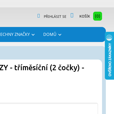
(0)
KOŠÍK
PŘIHLÁSIT SE
ŠECHNY ZNAČKY
DOMŮ


 - tříměsíční (2 čočky) -