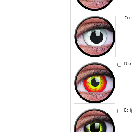
Cro
Dar
Ecli