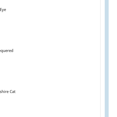
 Eye
equered
shire Cat