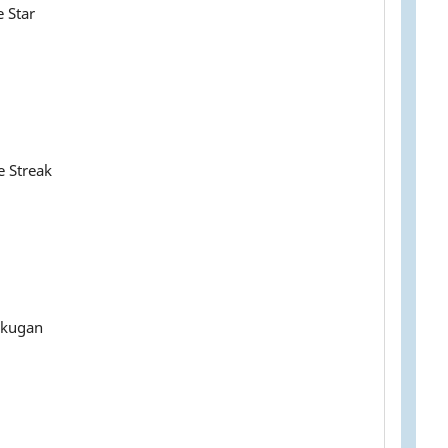
e Star
e Streak
kugan