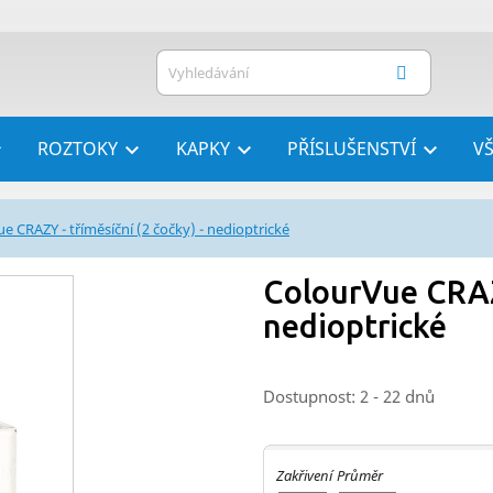
ROZTOKY
KAPKY
PŘÍSLUŠENSTVÍ
V




e CRAZY - tříměsíční (2 čočky) - nedioptrické
ColourVue CRAZY
nedioptrické
Dostupnost: 2 - 22 dnů
Zakřivení
Průměr