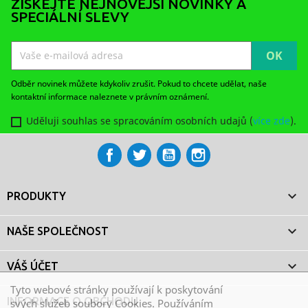
ZÍSKEJTE NEJNOVĚJŠÍ NOVINKY A
SPECIÁLNÍ SLEVY
Odběr novinek můžete kdykoliv zrušit. Pokud to chcete udělat, naše
kontaktní informace naleznete v právním oznámení.
Uděluji souhlas se spracováním osobních udajů (
více zde
).
Facebook
Twitter
YouTube
Instagram

PRODUKTY

NAŠE SPOLEČNOST

VÁŠ ÚČET
Tyto webové stránky používají k poskytování
INFORMACE O OBCHODU
svých služeb soubory Cookies. Používáním