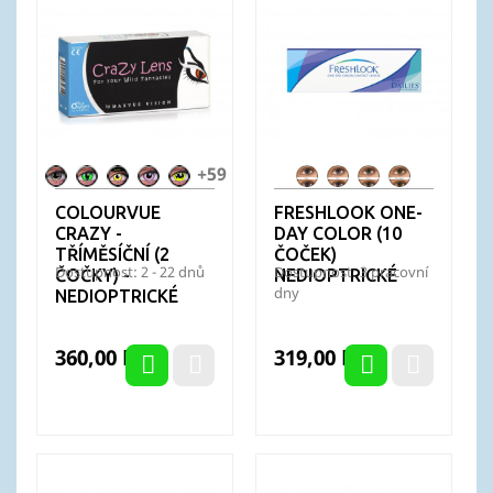
+59
Alien
Anaconda
Avatar
Barbie
Bat
FL
FL
FL
FL
Nation
Pink
Crusader
OneDay
OneDay
OneDay
OneDay
COLOURVUE
FRESHLOOK ONE-
-
Blue
Grey
Green
Pure
CRAZY -
DAY COLOR (10
Batman
Hazel
TŘÍMĚSÍČNÍ (2
ČOČEK)
Dostupnost: 2 - 22 dnů
Dostupnost: 3 pracovní
ČOČKY) -
NEDIOPTRICKÉ
dny
NEDIOPTRICKÉ
Cena
Cena
360,00 Kč
319,00 Kč