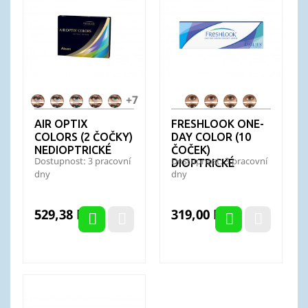
+7
AO
AO
AO
AO
AO
FL
FL
FL
FL
Colors
Colors
Colors
Colors
Colors
OneDay
OneDay
OneDay
OneDay
AIR OPTIX
FRESHLOOK ONE-
Amethyst
Blue
Brilliant
Brown
Gemstone
Blue
Grey
Green
Pure
COLORS (2 ČOČKY)
DAY COLOR (10
Blue
Green
Hazel
NEDIOPTRICKÉ
ČOČEK)
Dostupnost: 3 pracovní
Dostupnost: 3 pracovní
DIOPTRICKÉ
dny
dny
Cena
Cena
529,38 Kč
319,00 Kč