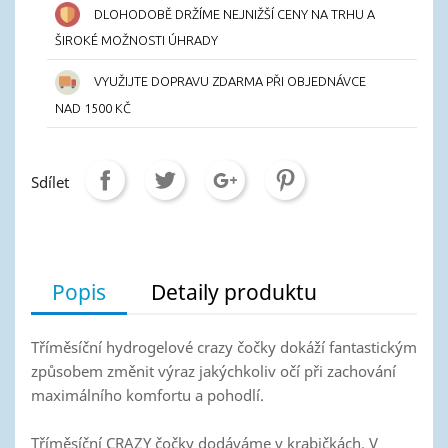
DLOHODOBĚ DRŽÍME NEJNIŽŠÍ CENY NA TRHU A
ŠIROKÉ MOŽNOSTI ÚHRADY
VYUŽIJTE DOPRAVU ZDARMA PŘI OBJEDNÁVCE
NAD 1500 KČ
Sdílet
Popis
Detaily produktu
Tříměsíční hydrogelové crazy čočky dokáží fantastickým
způsobem změnit výraz jakýchkoliv očí při zachování
maximálního komfortu a pohodlí.
Tříměsíční CRAZY čočky dodáváme v krabičkách. V