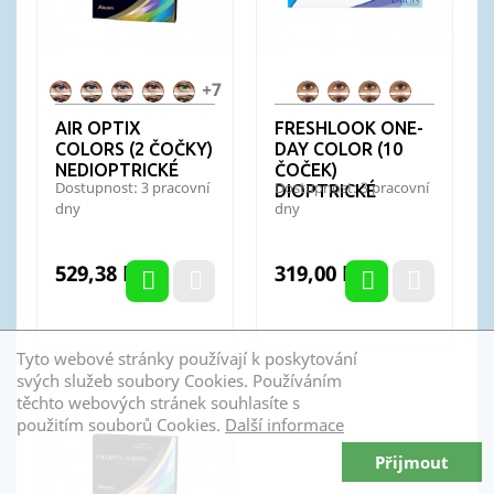
+7
AO
AO
AO
AO
AO
FL
FL
FL
FL
Colors
Colors
Colors
Colors
Colors
OneDay
OneDay
OneDay
OneDay
AIR OPTIX
FRESHLOOK ONE-
Amethyst
Blue
Brilliant
Brown
Gemstone
Blue
Grey
Green
Pure
COLORS (2 ČOČKY)
DAY COLOR (10
Blue
Green
Hazel
NEDIOPTRICKÉ
ČOČEK)
Dostupnost: 3 pracovní
Dostupnost: 3 pracovní
DIOPTRICKÉ
dny
dny
Cena
Cena
529,38 Kč
319,00 Kč
Tyto webové stránky používají k poskytování
svých služeb soubory Cookies. Používáním
těchto webových stránek souhlasíte s
použitím souborů Cookies.
Další informace
Přijmout