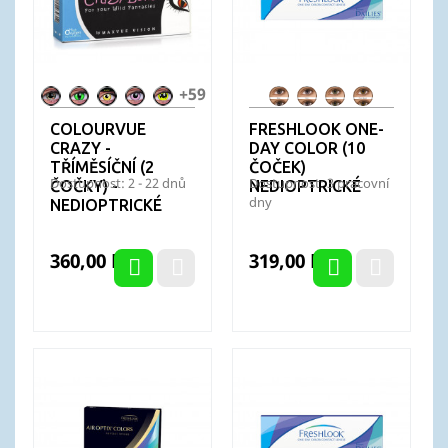
+59
Alien
Anaconda
Avatar
Barbie
Bat
FL
FL
FL
FL
Nation
Pink
Crusader
OneDay
OneDay
OneDay
OneDay
COLOURVUE
FRESHLOOK ONE-
-
Blue
Grey
Green
Pure
CRAZY -
DAY COLOR (10
Batman
Hazel
TŘÍMĚSÍČNÍ (2
ČOČEK)
Dostupnost: 2 - 22 dnů
Dostupnost: 3 pracovní
ČOČKY) -
NEDIOPTRICKÉ
dny
NEDIOPTRICKÉ
Cena
Cena
360,00 Kč
319,00 Kč