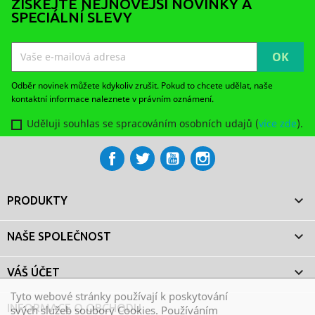
ZÍSKEJTE NEJNOVĚJŠÍ NOVINKY A
SPECIÁLNÍ SLEVY
Odběr novinek můžete kdykoliv zrušit. Pokud to chcete udělat, naše
kontaktní informace naleznete v právním oznámení.
Uděluji souhlas se spracováním osobních udajů (
více zde
).
Facebook
Twitter
YouTube
Instagram

PRODUKTY

NAŠE SPOLEČNOST

VÁŠ ÚČET
Tyto webové stránky používají k poskytování
INFORMACE O OBCHODU
svých služeb soubory Cookies. Používáním