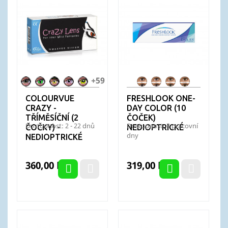
+59
Alien
Anaconda
Avatar
Barbie
Bat
FL
FL
FL
FL
Nation
Pink
Crusader
OneDay
OneDay
OneDay
OneDay
COLOURVUE
FRESHLOOK ONE-
-
Blue
Grey
Green
Pure
CRAZY -
DAY COLOR (10
Batman
Hazel
TŘÍMĚSÍČNÍ (2
ČOČEK)
Dostupnost: 2 - 22 dnů
Dostupnost: 3 pracovní
ČOČKY) -
NEDIOPTRICKÉ
dny
NEDIOPTRICKÉ
Cena
Cena
360,00 Kč
319,00 Kč