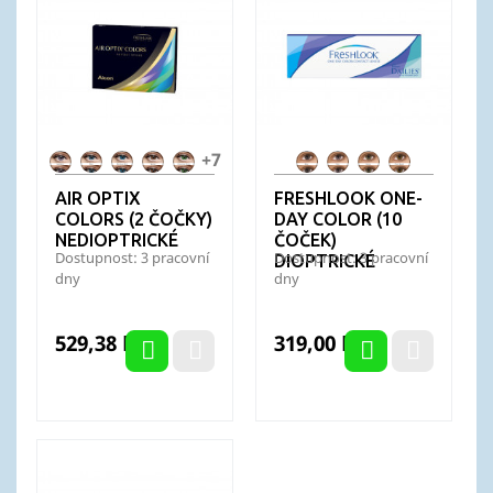
+7
AO
AO
AO
AO
AO
FL
FL
FL
FL
Colors
Colors
Colors
Colors
Colors
OneDay
OneDay
OneDay
OneDay
AIR OPTIX
FRESHLOOK ONE-
Amethyst
Blue
Brilliant
Brown
Gemstone
Blue
Grey
Green
Pure
COLORS (2 ČOČKY)
DAY COLOR (10
Blue
Green
Hazel
NEDIOPTRICKÉ
ČOČEK)
Dostupnost: 3 pracovní
Dostupnost: 3 pracovní
DIOPTRICKÉ
dny
dny
Cena
Cena
529,38 Kč
319,00 Kč