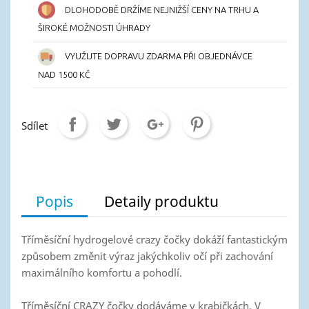
DLOHODOBĚ DRŽÍME NEJNIŽŠÍ CENY NA TRHU A
ŠIROKÉ MOŽNOSTI ÚHRADY
VYUŽIJTE DOPRAVU ZDARMA PŘI OBJEDNÁVCE
NAD 1500 KČ
Sdílet
Popis
Detaily produktu
Tříměsíční hydrogelové crazy čočky dokáží fantastickým
způsobem změnit výraz jakýchkoliv očí při zachování
maximálního komfortu a pohodlí.
Tříměsíční CRAZY čočky dodáváme v krabičkách. V